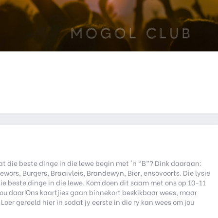
at die beste dinge in die lewe begin met 'n “B”? Dink daaraan:
rewors, Burgers, Braaivleis, Brandewyn, Bier, ensovoorts. Die lysie
ie beste dinge in die lewe. Kom doen dit saam met ons op 10-11
en jou daar!Ons kaartjies gaan binnekort beskikbaar wees, maar
oer gereeld hier in sodat jy eerste in die ry kan wees om jou