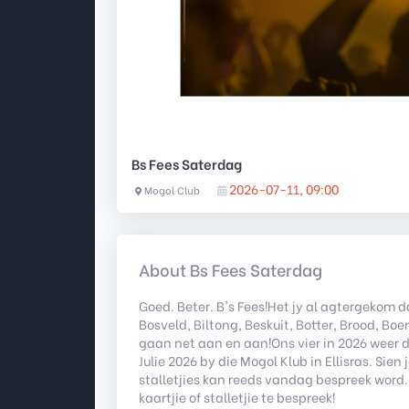
Bs Fees Saterdag
2026-07-11, 09:00
Mogol Club
About Bs Fees Saterdag
Goed. Beter. B's Fees!Het jy al agtergekom d
Bosveld, Biltong, Beskuit, Botter, Brood, Boe
gaan net aan en aan!Ons vier in 2026 weer d
Julie 2026 by die Mogol Klub in Ellisras. Si
stalletjies kan reeds vandag bespreek word. L
kaartjie of stalletjie te bespreek!